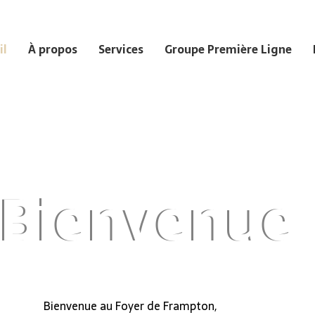
il
À propos
Services
Groupe Première Ligne
Bienvenue
Bienvenue au Foyer de Frampton,