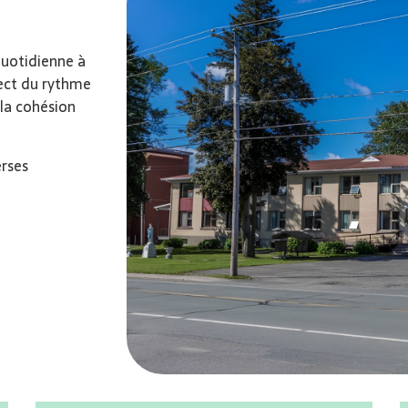
quotidienne à
pect du rythme
 la cohésion
erses