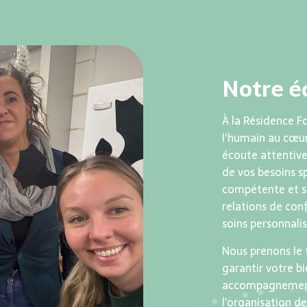
Notre é
À la Résidence F
l'humain au cœur
écoute attentiv
de vos besoins s
compétente et se
relations de conf
soins personnalis
Nous prenons le 
garantir votre b
accompagnement,
l'organisation de