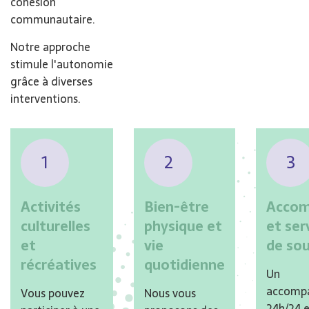
cohésion
communautaire.
Notre approche
stimule l'autonomie
grâce à diverses
interventions.
1
2
3
Activités
Bien-être
Acco
culturelles
physique et
et ser
et
vie
de so
récréatives
quotidienne
Un
accomp
Vous pouvez
Nous vous
24h/24 e