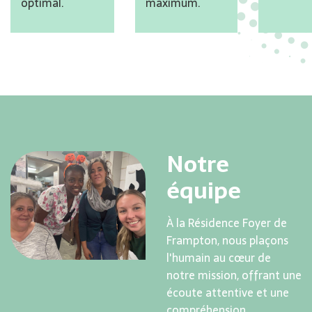
optimal.
maximum.
Notre
équipe
À la Résidence Foyer de
Frampton, nous plaçons
l'humain au cœur de
notre mission, offrant une
écoute attentive et une
compréhension