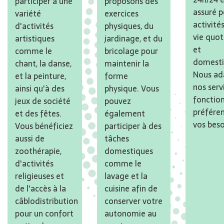
participer à une
proposons des
assuré p
variété
exercices
activité
d'activités
physiques, du
vie quot
artistiques
jardinage, et du
et
comme le
bricolage pour
domesti
chant, la danse,
maintenir la
Nous ad
et la peinture,
forme
nos serv
ainsi qu'à des
physique. Vous
fonctio
jeux de société
pouvez
préfére
et des fêtes.
également
vos beso
Vous bénéficiez
participer à des
aussi de
tâches
zoothérapie,
domestiques
d'activités
comme le
religieuses et
lavage et la
de l'accès à la
cuisine afin de
câblodistribution
conserver votre
pour un confort
autonomie au