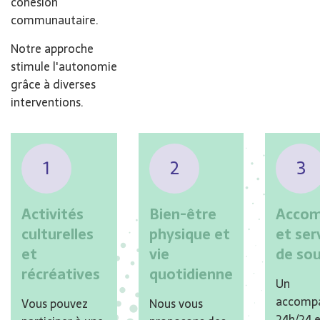
cohésion
communautaire.
Notre approche
stimule l'autonomie
grâce à diverses
interventions.
1
2
3
Activités
Bien-être
Acco
culturelles
physique et
et ser
et
vie
de so
récréatives
quotidienne
Un
accomp
Vous pouvez
Nous vous
24h/24 e