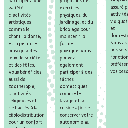
participer à une
proposons des
assuré p
variété
exercices
activité
d'activités
physiques, du
vie quot
artistiques
jardinage, et du
et
comme le
bricolage pour
domesti
chant, la danse,
maintenir la
Nous ad
et la peinture,
forme
nos serv
ainsi qu'à des
physique. Vous
fonctio
jeux de société
pouvez
préfére
et des fêtes.
également
vos beso
Vous bénéficiez
participer à des
aussi de
tâches
zoothérapie,
domestiques
d'activités
comme le
religieuses et
lavage et la
de l'accès à la
cuisine afin de
câblodistribution
conserver votre
pour un confort
autonomie au