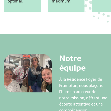
optimal.
maximum.
Notre
équipe
À la Résidence Foyer de
Frampton, nous plaçons
l'humain au cœur de
notre mission, offrant une
écoute attentive et une
compréhension